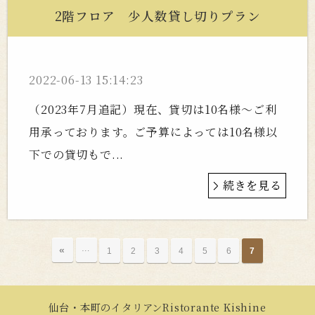
2階フロア 少人数貸し切りプラン
2022-06-13 15:14:23
（2023年7月追記）現在、貸切は10名様～ご利
用承っております。ご予算によっては10名様以
下での貸切もで...
続きを見る
«
…
1
2
3
4
5
6
7
仙台・本町のイタリアンRistorante Kishine